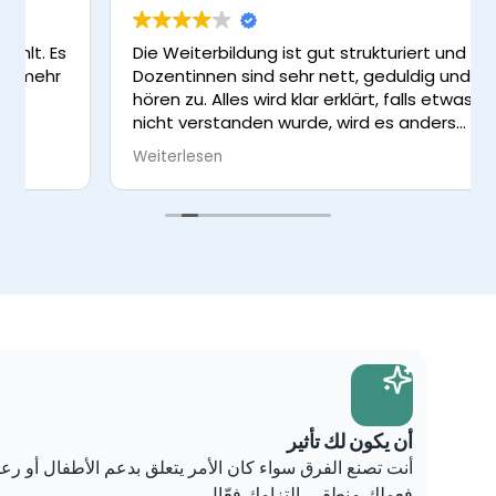
Ich habe mich rundum auf
war immer ein netter Aust
als nur begeistert. Vielen