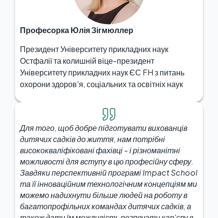
Професорка Юлія Зігмюллер
Президент Університету прикладних наук
Остфалії та колишній віце-президент
Університету прикладних наук ЄС FH з питань
охорони здоров'я, соціальних та освітніх наук
Для того, щоб добре підготувати вихованців
дитячих садків до життя, нам потрібні
висококваліфіковані фахівці - і різноманітні
можливості для вступу в цю професійну сферу.
Завдяки перспективній програмі Impact School
та її інноваційним технологічним концепціям ми
можемо надихнути більше людей на роботу в
багатопрофільних командах дитячих садків, а
також дати їм можливість розпочати кар'єру в