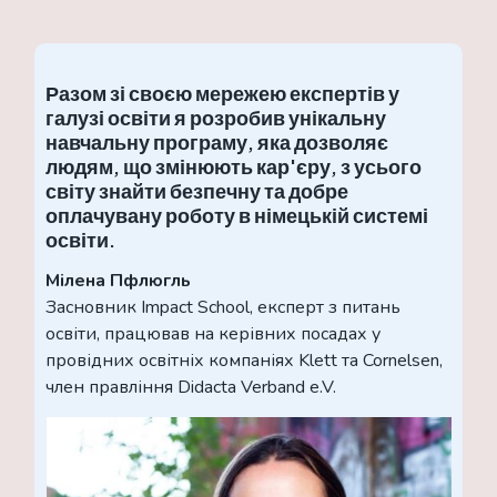
Разом зі своєю мережею експертів у
галузі освіти я розробив унікальну
навчальну програму, яка дозволяє
людям, що змінюють кар'єру, з усього
світу знайти безпечну та добре
оплачувану роботу в німецькій системі
освіти.
Мілена Пфлюгль
Засновник Impact School, експерт з питань
освіти, працював на керівних посадах у
провідних освітніх компаніях Klett та Cornelsen,
член правління Didacta Verband e.V.