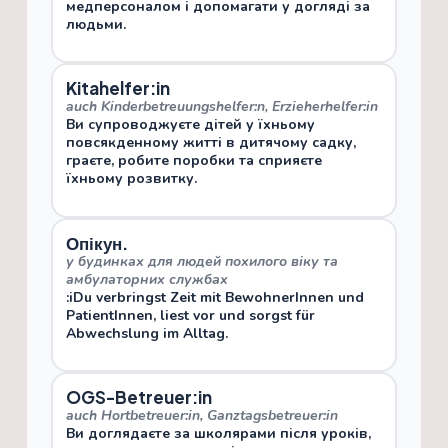
медперсоналом і допомагати у догляді за
людьми.
Kitahelfer:in
auch Kinderbetreuungshelfer:n, Erzieherhelfer:in
Ви супроводжуєте дітей у їхньому
повсякденному житті в дитячому садку,
граєте, робите поробки та сприяєте
їхньому розвитку.
Опікун.
у будинках для людей похилого віку та
амбулаторних службах
:iDu verbringst Zeit mit BewohnerInnen und
PatientInnen, liest vor und sorgst für
Abwechslung im Alltag.
OGS-Betreuer:in
auch Hortbetreuer:in, Ganztagsbetreuer:in
Ви доглядаєте за школярами після уроків,