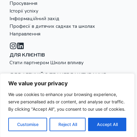
Просування
Історії успіху
Інформаційний захід
Професії в дитячих садках та школах
Направлення
ДЛЯ КЛІЄНТІВ
Стати партнером Школи впливу
ДЛЯ АГЕНЦІЙ З ПРАЦЕВЛАШТУВАННЯ
Türkçe
Для агенцій з працевлаштування
We value your privacy
Русский
We use cookies to enhance your browsing experience,
English
serve personalised ads or content, and analyse our traffic.
Авторське право © SIS - Social
Відбиток
العربية
By clicking "Accept All", you consent to our use of cookies.
Impact School GmbH. Всі права
Захист
захищені.
даних
Deutsch
Customise
Reject All
Accept All
Українська