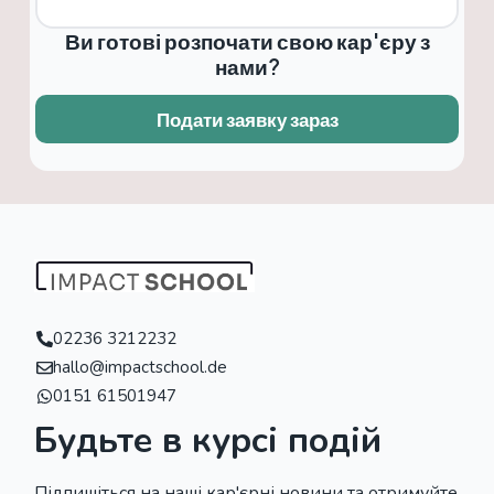
Ви готові розпочати свою кар'єру з
нами?
Подати заявку зараз
02236 3212232
hallo@impactschool.de
0151 61501947
Будьте в курсі подій
Підпишіться на наші кар'єрні новини та отримуйте